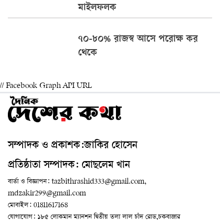
মাইলফলক
৭০-৮০% রাজস্ব আসে পরোক্ষ কর
থেকে
// Facebook Graph API URL
সম্পাদক ও প্রকাশক:জাকির হোসেন
প্রতিষ্ঠাতা সম্পাদক: মোছলেম খান
বার্তা ও বিজ্ঞাপন: tazbithrashid333@gmail.com,
mdzakir299@gmail.com
মোবাইল: 01811617168
যোগাযোগ: ১৮৫ লোকমান ম্যানশন দ্বিতীয় তলা লাল চাঁদ রোড,চকবাজার