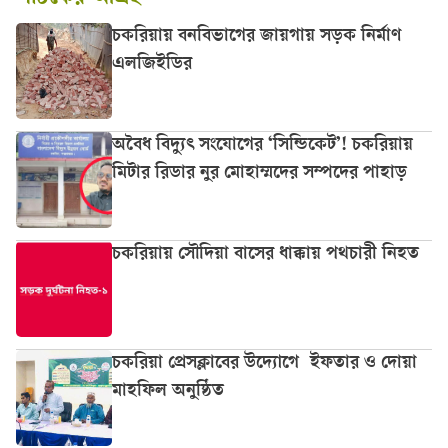
চকরিয়ায় বনবিভাগের জায়গায় সড়ক নির্মাণ
এলজিইডির
অবৈধ বিদ্যুৎ সংযোগের ‘সিন্ডিকেট’! চকরিয়ায়
মিটার রিডার নুর মোহাম্মদের সম্পদের পাহাড়
চকরিয়ায় সৌদিয়া বাসের ধাক্কায় পথচারী নিহত
চকরিয়া প্রেসক্লাবের উদ্যোগে ইফতার ও দোয়া
মাহফিল অনুষ্ঠিত