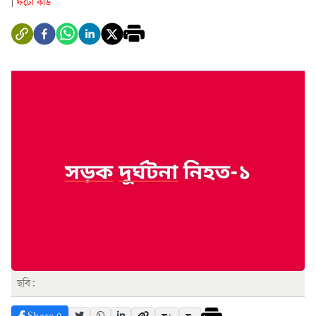
ফটো কার্ড
|
ছবি: