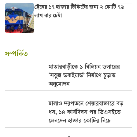
ট্রেনের ১৭ হাজার টিকিটের জন্য ২ কোটি ৭৬
লাখ বার চেষ্টা
সম্পর্কিত
মাতারবাড়ীতে ১ বিলিয়ন ডলারের
‘সবুজ ডকইয়ার্ড’ নির্মাণে চূড়ান্ত
অনুমোদন
ঢালাও দরপতনে শেয়ারবাজারে বড়
ধস, ১৪ কার্যদিবস পর ডিএসইতে
লেনদেন হাজার কোটির নিচে