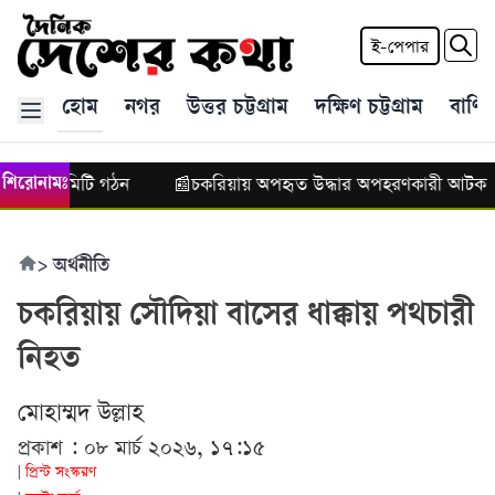
ই-পেপার
হোম
নগর
উত্তর চট্টগ্রাম
দক্ষিণ চট্টগ্রাম
বাণিজ
অঞ্চলের কমিটি গঠন
চকরিয়ায় অপহৃত উদ্ধার অপহরণকারী আটক
শিরোনামঃ
📰
>
অর্থনীতি
চকরিয়ায় সৌদিয়া বাসের ধাক্কায় পথচারী
নিহত
মোহাম্মদ উল্লাহ
প্রকাশ : ০৮ মার্চ ২০২৬, ১৭:১৫
প্রিন্ট সংস্করণ
|