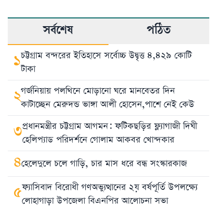
সর্বশেষ
পঠিত
চট্টগ্রাম বন্দরের ইতিহাসে সর্বোচ্চ উদ্বৃত্ত ৪,৪২৯ কোটি
১
টাকা
গর্জনিয়ায় পলথিনে মোড়ানো ঘরে মানবেতর দিন
২
কাটাচ্ছেন মেরুদন্ড ভাঙ্গা আলী হোসেন,পাশে নেই কেউ
প্রধানমন্ত্রীর চট্টগ্রাম আগমন: ফটিকছড়ির ফ্ল্যাগাজী দিঘী
৩
হেলিপ্যাড পরিদর্শনে গোলাম আকবর খোন্দকার
৪
হেলেদুলে চলে গাড়ি, চার মাস ধরে বন্ধ সংস্কারকাজ
ফ্যাসিবাদ বিরোধী গণঅভ্যুত্থানের ২য় বর্ষপূর্তি উপলক্ষ্যে
৫
লোহাগাড়া উপজেলা বিএনপির আলোচনা সভা