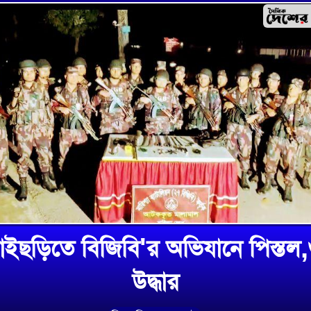
াইছড়িতে বিজিবি'র অভিযানে পিস্তল,
উদ্ধার