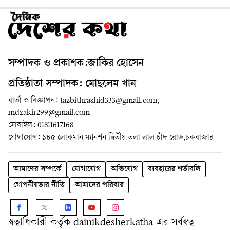
সম্পাদক ও প্রকাশক:জাকির হোসেন
প্রতিষ্ঠাতা সম্পাদক: মোছলেম খান
বার্তা ও বিজ্ঞাপন: tazbithrashid333@gmail.com,
mdzakir299@gmail.com
মোবাইল: 01811617168
যোগাযোগ: ১৮৫ লোকমান ম্যানশন দ্বিতীয় তলা লাল চাঁদ রোড,চকবাজার
আমাদের সম্পর্কে
যোগাযোগ
অভিযোগ
ব্যবহারের শর্তাবলি
গোপনীয়তার নীতি
আমাদের পরিবার
স্বত্বাধিকারী কর্তৃক dainikdesherkatha এর সর্বস্বত্ব