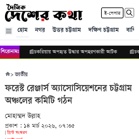
ই-পেপার
হোম
নগর
উত্তর চট্টগ্রাম
দক্ষিণ চট্টগ্রাম
বাণিজ
িটি গঠন
চকরিয়ায় অপহৃত উদ্ধার অপহরণকারী আটক
চকরি
শিরোনামঃ
📰
📰
>
জাতীয়
ফরেস্ট রেঞ্জার্স অ্যাসোসিয়েশনের চট্টগ্রাম
অঞ্চলের কমিটি গঠন
মোহাম্মদ উল্লাহ
প্রকাশ : ১৪ মার্চ ২০২৬, ০৭:৩৫
প্রিন্ট সংস্করণ
|