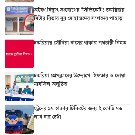
অবৈধ বিদ্যুৎ সংযোগের ‘সিন্ডিকেট’! চকরিয়ায়
মিটার রিডার নুর মোহাম্মদের সম্পদের পাহাড়
চকরিয়ায় সৌদিয়া বাসের ধাক্কায় পথচারী নিহত
চকরিয়া প্রেসক্লাবের উদ্যোগে ইফতার ও দোয়া
মাহফিল অনুষ্ঠিত
ট্রেনের ১৭ হাজার টিকিটের জন্য ২ কোটি ৭৬
লাখ বার চেষ্টা