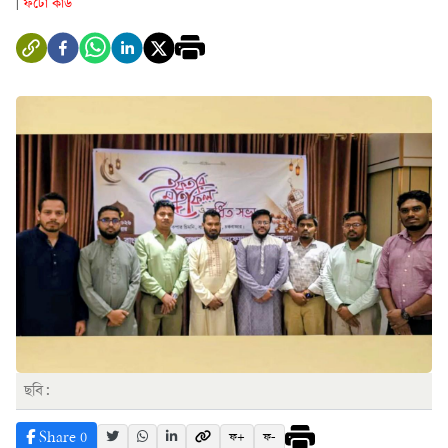
ফটো কার্ড
|
ছবি:
Share
0
ফ+
ফ-