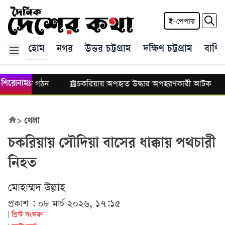
ই-পেপার
হোম
নগর
উত্তর চট্টগ্রাম
দক্ষিণ চট্টগ্রাম
বাণিজ
চলের কমিটি গঠন
চকরিয়ায় অপহৃত উদ্ধার অপহরণকারী আটক
শিরোনামঃ
📰
>
খেলা
চকরিয়ায় সৌদিয়া বাসের ধাক্কায় পথচারী
নিহত
মোহাম্মদ উল্লাহ
প্রকাশ : ০৮ মার্চ ২০২৬, ১৭:১৫
প্রিন্ট সংস্করণ
|