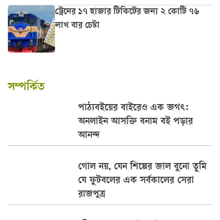
ট্রেনের ১৭ হাজার টিকিটের জন্য ২ কোটি ৭৬
লাখ বার চেষ্টা
সম্পর্কিত
পাঠ্যবইয়ের বাইরেও এক জগৎ:
অনলাইন আসক্তি বনাম বই পড়ার
আনন্দ
গোল নয়, যেন শিল্পের জাল বুনো তুমি
যে ফুটবলের এক সর্বকালের সেরা
রাজপুত্র