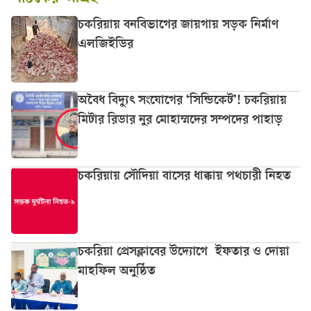
চকরিয়ায় বনবিভাগের জায়গায় সড়ক নির্মাণ
এলজিইডির
অবৈধ বিদ্যুৎ সংযোগের ‘সিন্ডিকেট’! চকরিয়ায়
মিটার রিডার নুর মোহাম্মদের সম্পদের পাহাড়
চকরিয়ায় সৌদিয়া বাসের ধাক্কায় পথচারী নিহত
চকরিয়া প্রেসক্লাবের উদ্যোগে ইফতার ও দোয়া
মাহফিল অনুষ্ঠিত