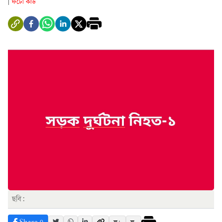
ফটো কার্ড
|
ছবি: