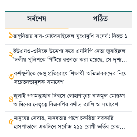
সর্বশেষ
পঠিত
১
রাঙ্গুনিয়ায় বাস-মোটরসাইকেল মুখোমুখি সংঘর্ষ: নিহত ১
ইউএনও-ওসিকে উদ্দেশ্য করে এনসিপি নেতা জুবাইরুল
২
‘দলীয় পুলিশকে পিটিয়ে রক্তাক্ত করা হয়েছে, সে দৃশ্য
দেখেননি?’
কর্ণফুলীতে ডেঙ্গু প্রতিরোধে শিক্ষার্থী-অভিভাবকদের নিয়ে
৩
সচেতনতামূলক সমাবেশ
জুলাই গণঅভ্যুত্থান দিবসে লোহাগাড়ায় নাজমুল মোস্তফা
৪
আমিনের নেতৃত্বে বিএনপির বর্ণাঢ্য র‍্যালি ও সমাবেশ
মানুষের সেবায়, মানবতার পাশে চকরিয়া সরকারি
৫
হাসপাতালে একদিনে সর্বোচ্চ ২১১ রোগী ভর্তির রেকর্ড,
সেবা পেয়ে রোগীদের স্বস্তি