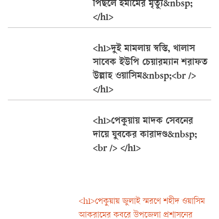
পিছলে ইমামের মৃত্যু&nbsp;
</h1>
<h1>দুই মামলায় স্বস্তি, খালাস
সাবেক ইউপি চেয়ারম্যান শরাফত
উল্লাহ ওয়াসিম&nbsp;<br />
</h1>
<h1>পেকুয়ায় মাদক সেবনের
দায়ে যুবকের কারাদণ্ড&nbsp;
<br /> </h1>
<h1>পেকুয়ায় জুলাই স্মরণে শহীদ ওয়াসিম
আকরামের কবরে উপজেলা প্রশাসনের