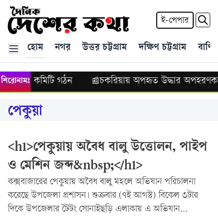
ই-পেপার
হোম
নগর
উত্তর চট্টগ্রাম
দক্ষিণ চট্টগ্রাম
বাণিজ
াম অঞ্চলের কমিটি গঠন
চকরিয়ায় অপহৃত উদ্ধার অপহরণক
শিরোনামঃ
📰
পেকুয়া
<h1>পেকুয়ায় অবৈধ বালু উত্তোলন, পাইপ
ও মেশিন জব্দ&nbsp;</h1>
কক্সবাজারের পেকুয়ায় অবৈধ বালু মহলে অভিযান পরিচালনা
করেছে উপজেলা প্রশাসন। শুক্রবার (৭ই আগস্ট) বিকেল ৩টার
দিকে উপজেলার টৈটং সোনাইছড়ি এলাকায় এ অভিযান