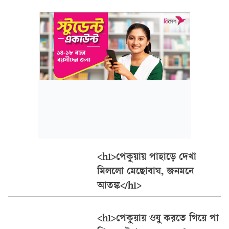
পরিচালনা করা হয়। এসময় অবৈধ পন্থায় বালু উত্তোলনের দায়ে
মেশিন এবং পাইপ জব্দ করা হয়েছে। সূত্র জানায়, পেকুয়া
উপজেলার টৈটং সোনাইছড়ি এলাকায় আব্দু নবী এবং ফারুক
নামের দুই ব্যক্তি অবৈধ পন্থায় বালি উত্তোলনের খবরে অভিযানে
যায় উপজেলা প্রশাসন। স্থানীয়দের দাবী, অবৈধ বালু উত্তোলনের
ফলে নদী ভাঙন, রাস্তাঘাট নষ্টসহ পরিবেশের ব্যাপক বিপর্যয়
ঘটে। তারই ধারাবাহিকতায় সেখানে অভিযান পরিচালনা করে
উপজেলা সহকারী কমিশনার (ভুমি) নুরুল আখতার নিলয়।
পেকুয়া উপজেলা সহকারী কমিশনার (ভুমি) নুরুল আখতার নিলয়
বলেন, অবৈধ পন্থায় বালু উত্তোলনের খবর পেয়ে টৈটং সোনাইছড়ি
এলাকায় অভিযান পরিচালনা করা হয়েছে। আমাদের উপস্থিতি
<h1>পেকুয়ায় পাহাড়ে দেখা
টের পেয়ে বালু উত্তোলনকারীরা পালিয়ে যায়। এসময় বালি
মিললো মেছোবাঘ, জনমনে
উত্তোলনে ব্যবহৃত একটি মেশিন এবং পাইপ জব্দ করা হয়েছে।
আতঙ্ক</h1>
<h1>পেকুয়ায় ওযু করতে গিয়ে পা