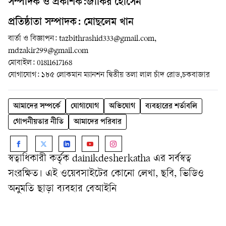
সম্পাদক ও প্রকাশক:জাকির হোসেন
প্রতিষ্ঠাতা সম্পাদক: মোছলেম খান
বার্তা ও বিজ্ঞাপন: tazbithrashid333@gmail.com,
mdzakir299@gmail.com
মোবাইল: 01811617168
যোগাযোগ: ১৮৫ লোকমান ম্যানশন দ্বিতীয় তলা লাল চাঁদ রোড,চকবাজার
আমাদের সম্পর্কে
যোগাযোগ
অভিযোগ
ব্যবহারের শর্তাবলি
গোপনীয়তার নীতি
আমাদের পরিবার
স্বত্বাধিকারী কর্তৃক dainikdesherkatha এর সর্বস্বত্ব
সংরক্ষিত। এই ওয়েবসাইটের কোনো লেখা, ছবি, ভিডিও
অনুমতি ছাড়া ব্যবহার বেআইনি