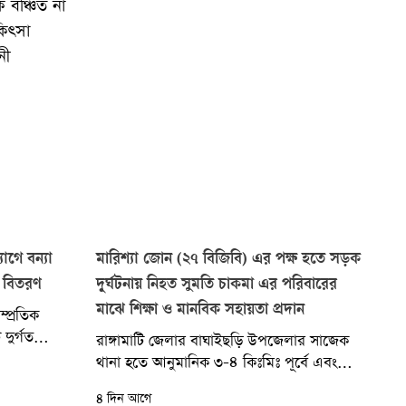
 বঞ্চিত না
কিৎসা
নী
োগে বন্যা
মারিশ্যা জোন (২৭ বিজিবি) এর পক্ষ হতে সড়ক
রী বিতরণ
দূর্ঘটনায় নিহত সুমতি চাকমা এর পরিবারের
মাঝে শিক্ষা ও মানবিক সহায়তা প্রদান
্প্রতিক
 দুর্গত
রাঙ্গামাটি জেলার বাঘাইছড়ি উপজেলার সাজেক
সেন্ট
থানা হতে আনুমানিক ৩-৪ কিঃমিঃ পূর্বে এবং
্যোগে...
বাঘাইহাট বাজার হতে প্রায় ১.৫ কিঃ মিঃ দুরে...
৪ দিন আগে