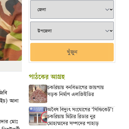
খুঁজুন
পাঠকের আগ্রহ
চকরিয়ায় বনবিভাগের জায়গায়
জিবি
সড়ক নির্মাণ এলজিইডির
মএইচ) আনা
অবৈধ বিদ্যুৎ সংযোগের ‘সিন্ডিকেট’!
চকরিয়ায় মিটার রিডার নুর
লদার মোঃ
মোহাম্মদের সম্পদের পাহাড়