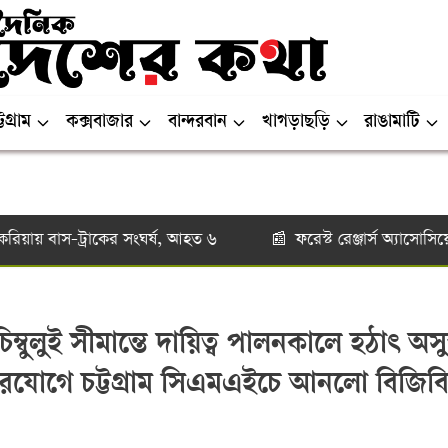
টগ্রাম
কক্সবাজার
বান্দরবান
খাগড়াছড়ি
রাঙামাটি
 বাস-ট্রাকের সংঘর্ষ, আহত ৬
ফরেস্ট রেঞ্জার্স অ্যাসোসিয়েশনের
📰
িম্বুলুই সীমান্তে দায়িত্ব পালনকালে হঠাৎ অসুস
ারযোগে চট্টগ্রাম সিএমএইচে আনলো বিজিব