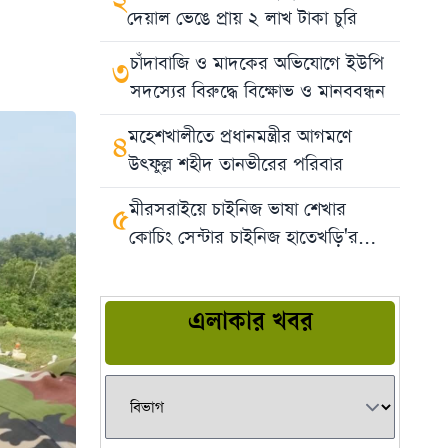
২
দেয়াল ভেঙে প্রায় ২ লাখ টাকা চুরি
চাঁদাবাজি ও মাদকের অভিযোগে ইউপি
৩
সদস্যের বিরুদ্ধে বিক্ষোভ ও মানববন্ধন
মহেশখালীতে প্রধানমন্ত্রীর আগমণে
৪
উৎফুল্ল শহীদ তানভীরের পরিবার ‎
মীরসরাইয়ে চাইনিজ ভাষা শেখার
৫
কোচিং সেন্টার চাইনিজ হাতেখড়ি'র
উদ্বোধন
এলাকার খবর