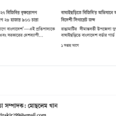
২৭ বিজিবির বৃক্ষরোপণ
বাঘাইছড়িতে বিজিবি'র অভিযানে অস্
তরণ ২৮ হাজার ৯০০ চারা
বিদেশী সিগারেট জব্দ
আগে বাংলাদেশ’—এই প্রতিপাদ্যকে
রাঙামাটির সীমান্তবর্তী উপজেলা দুর
এবং সরকারের দেশব্যাপী
বাঘাইছড়িতে বাংলাদেশ বর্ডার গার্ড
্মসূচির অংশ হিসেবে রাঙ্গামাটির
অভিযান চালিয়ে অস্ত্র, মাদক এবং 
১ সপ্তাহ আগে
ৃক্ষরোপণ কর্মসূচি পালন করেছে...
সিগারেট জব্দ করেছে। বৃহস্পতিবার.
াতা সম্পাদক: মোছলেম খান
 mdzakir299@gmail.com