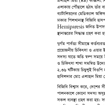
এলাহান মিয়া (৪৯) কান্তালং ব
এলাকায় পৌঁছালে হঠাৎ তাঁর ব
ব্যাটালিয়নের মেডিক্যাল অফিসা
ঢাকার পিলখানাস্থ বিজিবি হাস
Hemiparesis জনিত উপসর্গ পর
স্থানান্তরের সিদ্ধান্ত গ্রহণ করা 
দুর্গম পার্বত্য সীমান্তে কর্তব
প্রয়োজনীয় চিকিৎসা ও এয়ার ইভ
সদস্য যাতে অতি স্বল্প সময়ে
ও চিকিৎসা শাখা সমন্বিত উদ্য
২.৩৬ ঘটিকায় চিম্বুলুই বিওপ
হাবিলদার মোঃ এলাহান মিয়া সে
বিজিবি বিশ্বাস করে, দেশের সী
পালনকালে কোনো সদস্য অসুস্থ
সকল ব্যবস্থা গ্রহণ করা হয়। স