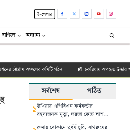
ই-পেপার
বাণিজ্য
অন্যান্য
 চট্টগ্রাম অঞ্চলের কমিটি গঠন
চকরিয়ায় অপহৃত উদ্ধার অপহর
📰
সর্বশেষ
পঠিত
্থ
উখিয়ায় এপিবিএন কর্মকর্তার
১
ি
রহস্যজনক মৃত্যু, দরজা কেটে লাশ
উদ্ধার
রুমায় দোকানে দুর্ধর্ষ চুরি, বাথরুমের