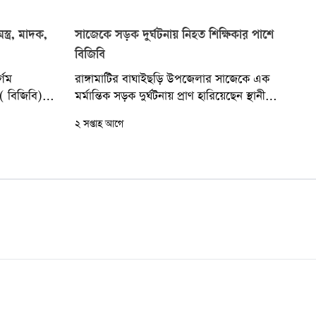
ত্র, মাদক,
সাজেকে সড়ক দুর্ঘটনায় নিহত শিক্ষিকার পাশে
বিজিবি
্গম
রাঙ্গামাটির বাঘাইছড়ি উপজেলার সাজেকে এক
 ( বিজিবি)
মর্মান্তিক সড়ক দুর্ঘটনায় প্রাণ হারিয়েছেন স্থানীয়
বিদেশী
স্কুল শিক্ষিকা সুমতি চাকমা। গত শনিবার সাজেক-
২ সপ্তাহ আগে
..
মাচলং সড়কে বিজিবির...