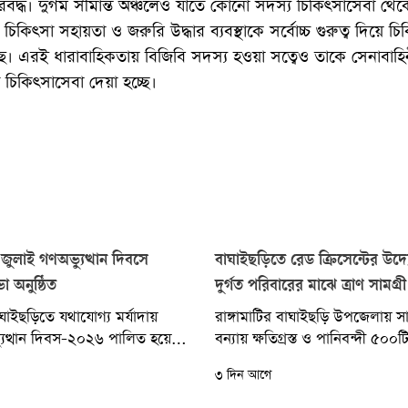
রবদ্ধ। দুর্গম সীমান্ত অঞ্চলেও যাতে কোনো সদস্য চিকিৎসাসেবা থেকে
চিকিৎসা সহায়তা ও জরুরি উদ্ধার ব্যবস্থাকে সর্বোচ্চ গুরুত্ব দিয়ে চি
ে। এরই ধারাবাহিকতায় বিজিবি সদস্য হওয়া সত্বেও তাকে সেনাবাহি
িকিৎসাসেবা দেয়া হচ্ছে।
জুলাই গণঅভ্যুত্থান দিবসে
বাঘাইছড়িতে রেড ক্রিসেন্টের উদ্য
 অনুষ্ঠিত
দুর্গত পরিবারের মাঝে ত্রাণ সামগ্
বাঘাইছড়িতে যথাযোগ্য মর্যাদায়
রাঙ্গামাটির বাঘাইছড়ি উপজেলায় সাম
যুত্থান দিবস-২০২৬ পালিত হয়েছে।
বন্যায় ক্ষতিগ্রস্ত ও পানিবন্দী ৫০০টি
পজেলা প্রশাসনের উদ্যোগে
পরিবারের মাঝে বাংলাদেশ রেড ক্রি
৩ দিন আগে
অনুষ্ঠিত হয়েছে। বুধবার (৫...
সোসাইটি রাঙ্গামাটি জেলা শাখার উদ