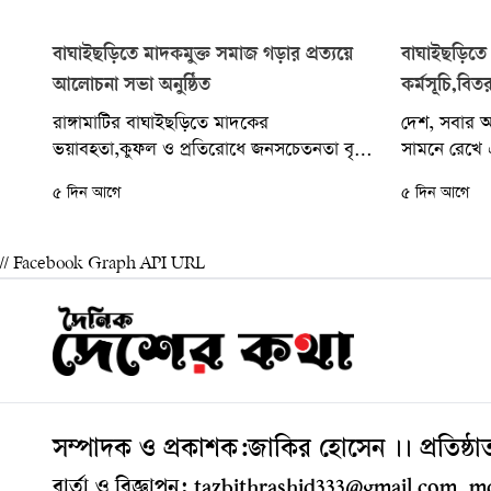
বাঘাইছড়িতে মাদকমুক্ত সমাজ গড়ার প্রত্যয়ে
বাঘাইছড়িতে 
আলোচনা সভা অনুষ্ঠিত
কর্মসূচি,বি
রাঙ্গামাটির বাঘাইছড়িতে মাদকের
দেশ, সবার 
ভয়াবহতা,কুফল ও প্রতিরোধে জনসচেতনতা বৃদ্ধি
সামনে রেখে 
এবং মাদকমুক্ত সমাজ গড়ার প্রত্যয়ে এক
বৃক্ষরোপণ কর
৫ দিন আগে
৫ দিন আগে
আলোচনা সভা অনুষ্ঠিত হয়েছে। বাঘাইছড়ি
বাঘাইছড়িতে ব
ইউনিয়ন...
// Facebook Graph API URL
সম্পাদক ও প্রকাশক:জাকির হোসেন ।। প্রতিষ্ঠ
বার্তা ও বিজ্ঞাপন: tazbithrashid333@gmail.com,