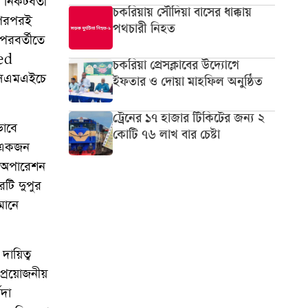
 নিকটবর্তী
চকরিয়ায় সৌদিয়া বাসের ধাক্কায়
 পরপরই
পথচারী নিহত
পরবর্তীতে
ded
চকরিয়া প্রেসক্লাবের উদ্যোগে
 সিএমএইচে
ইফতার ও দোয়া মাহফিল অনুষ্ঠিত
ট্রেনের ১৭ হাজার টিকিটের জন্য ২
ভাবে
কোটি ৭৬ লাখ বার চেষ্টা
ত একজন
র অপারেশন
রটি দুপুর
মানে
দায়িত্ব
 প্রয়োজনীয়
বদা