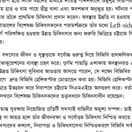
িওপি হতে লিংক টহলের মাধ্যমে দায়িত্ব পালনকালে চিম্বুলুই বিওপির
াম হাত ও বাম পায়ে তীব্র ব্যথা এবং অবশভাব অনুভূত হয়। ঘটনার
র তাঁকে প্রাথমিক চিকিৎসা প্রদান করেন। অবস্থার উন্নতি না হওয়ায় 
পাতালের বিশেষজ্ঞ চিকিৎসকদের পরামর্শক্রমে তাঁর মধ্যে Left-si
িলক্ষিত হওয়ায় উন্নত চিকিৎসার জন্য জরুরি ভিত্তিতে চট্টগ্রাম
হয়।
্যরত সদস্যের জীবন ও সুস্থতাকে সর্বোচ্চ গুরুত্ব দিয়ে বিজিবি তাৎক্ষণিক
াকুয়েশনের ব্যবস্থা গ্রহণ করে। দুর্গম পাহাড়ি এলাকায় অবস্থানর
 উন্নত চিকিৎসা সুবিধার আওতায় আসতে পারেন, সে লক্ষ্যে বিজিবি
োগে দ্রুত বিজিবি হেলিকপ্টার মোতায়েন করা হয়। বিজিবি হেলিকপ্টা
ি হতে উড্ডয়ন করে নিরাপদে চট্টগ্রাম সিএমএইচে অবতরণ করে। বর্ত
খানে বিশেষজ্ঞ চিকিৎসকদের তত্ত্বাবধানে চিকিৎসাধীন রয়েছেন।
মান্ত সুরক্ষায় নিয়োজিত প্রতিটি সদস্যই বাহিনীর অমূল্য সম্পদ। তাই 
 বা আহত হলে তাঁর জীবনরক্ষা ও সর্বোত্তম চিকিৎসা নিশ্চিত করতে
দস্যদের কল্যাণ, নিরাপত্তা ও চিকিৎসাসেবা নিশ্চিতকরণে বিজিবি সর্