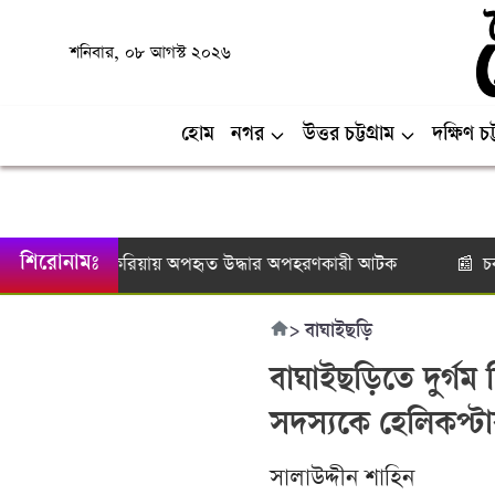
শনিবার, ০৮ আগস্ট ২০২৬
হোম
নগর
উত্তর চট্টগ্রাম
দক্ষিণ চট্
চকরিয়ায় অপহৃত উদ্ধার অপহরণকারী আটক
চকরিয়ায়
শিরোনামঃ
📰
📰
>
বাঘাইছড়ি
বাঘাইছড়িতে দুর্গম চ
সদস্যকে হেলিকপ্ট
সালাউদ্দীন শাহিন