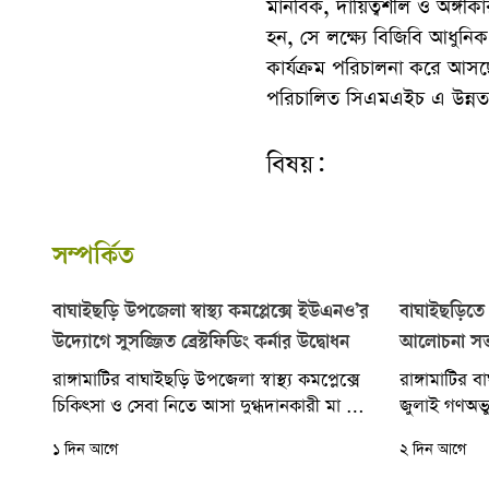
মানবিক, দায়িত্বশীল ও অঙ্গীকা
হন, সে লক্ষ্যে বিজিবি আধুনিক 
কার্যক্রম পরিচালনা করে আসছ
পরিচালিত সিএমএইচ এ উন্নত চ
বিষয়:
সম্পর্কিত
বাঘাইছড়ি উপজেলা স্বাস্থ্য কমপ্লেক্সে ইউএনও’র
বাঘাইছড়িতে 
উদ্যোগে সুসজ্জিত ব্রেস্টফিডিং কর্নার উদ্বোধন
আলোচনা সভা
রাঙ্গামাটির বাঘাইছড়ি উপজেলা স্বাস্থ্য কমপ্লেক্সে
রাঙ্গামাটির 
চিকিৎসা ও সেবা নিতে আসা দুগ্ধদানকারী মা ও
জুলাই গণঅভ্
শিশুদের সুবিধার্থে একটি সুসজ্জিত ‘ব্রেস্টফিডিং
এ উপলক্ষে উ
১ দিন আগে
২ দিন আগে
কর্নার’ (বেস্ট...
আলোচনা সভা 