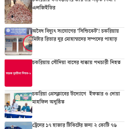
চকরিয়ায় বনবিভাগের জায়গায় সড়ক নির্মাণ
এলজিইডির
অবৈধ বিদ্যুৎ সংযোগের ‘সিন্ডিকেট’! চকরিয়ায়
মিটার রিডার নুর মোহাম্মদের সম্পদের পাহাড়
চকরিয়ায় সৌদিয়া বাসের ধাক্কায় পথচারী নিহত
চকরিয়া প্রেসক্লাবের উদ্যোগে ইফতার ও দোয়া
মাহফিল অনুষ্ঠিত
ট্রেনের ১৭ হাজার টিকিটের জন্য ২ কোটি ৭৬