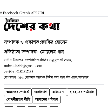
// Facebook Graph API URL
সম্পাদক ও প্রকাশক:জাকির হোসেন
প্রতিষ্ঠাতা সম্পাদক: মোছলেম খান
বার্তা ও বিজ্ঞাপন: tazbithrashid333@gmail.com,
mdzakir299@gmail.com
মোবাইল: 01811617168
যোগাযোগ: ১৮৫ লোকমান ম্যানশন দ্বিতীয় তলা লাল চাঁদ রোড,চকবাজার
আমাদের সম্পর্কে
যোগাযোগ
অভিযোগ
ব্যবহারের শর্তাবলি
গোপনীয়তার নীতি
আমাদের পরিবার