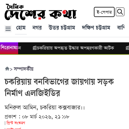
ই-পেপার
হোম
নগর
উত্তর চট্টগ্রাম
দক্ষিণ চট্টগ্রাম
বাণিজ
 কমিটি গঠন
চকরিয়ায় অপহৃত উদ্ধার অপহরণকারী আটক
চ
শিরোনামঃ
📰
📰
>
সম্পাদকীয়
চকরিয়ায় বনবিভাগের জায়গায় সড়ক
নির্মাণ এলজিইডির
মনিরুল আমিন, চকরিয়া কক্সবাজার।।
প্রকাশ : ০৮ মার্চ ২০২৬, ২১:০৮
প্রিন্ট সংস্করণ
|