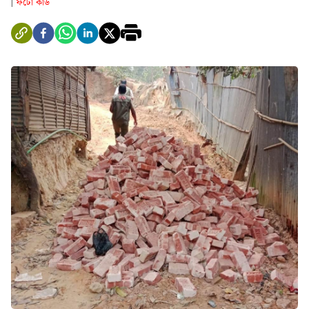
ফটো কার্ড
|